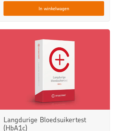
In winkelwagen
Langdurige Bloedsuikertest
(HbA1c)