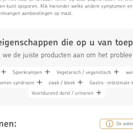
ken kunt opsporen. Klik hieronder welke andere symptomen e
 ontvangen aanbevelingen op maat.
eigenschappen die op u van toep
 we de juiste producten aan om het proble
Spierkrampen
Vegetarisch / veganistisch
wei
 benen syndroom
zwak / bleek
Gastro -intestinale 
Voortdurend dorst / urineren
men:
De wete