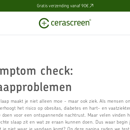
Gratis verzending vanaf 90€
mptom check:
aapproblemen
slaap maakt je niet alleen moe - maar ook ziek. Als mensen o
rhoogt het risico op obesitas, diabetes en hart- en vaatziekten
e doen voor een ontspannende nachtrust. Maar velen vinden he
chte slaap zit en wat ze eraan kunnen doen. Dus waar begin je
 je niet waar je vandaan komt? Op deze pagina raden we te