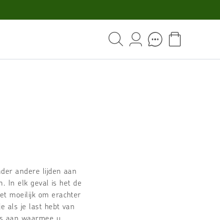
nder andere lijden aan
. In elk geval is het de
t moeilijk om erachter
 als je last hebt van
sts aan waarmee u