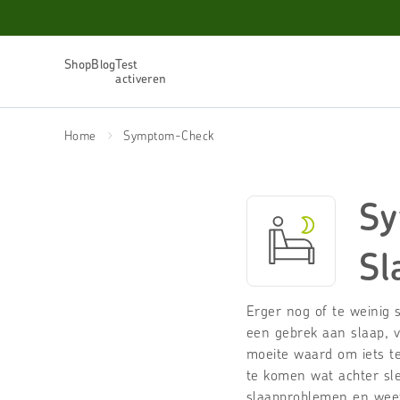
Shop
Blog
Test
activeren
Bestsellers
Home
Symptom-Check
Uitgebreide
Allergietest
Voedselintolerantie
Test
Vitamine D Tekort Test
Sy
Histamine Test
Mineralen Tekort Test
Zelftests
Sl
Intolerantie Tests
Vitamine Tekort Tests
Allergietests
Erger nog of te weinig 
Voedingsstoffen Tests
een gebrek aan slaap, ve
DNA-Tests
Alle tests
moeite waard om iets t
te komen wat achter sle
slaapproblemen en weet