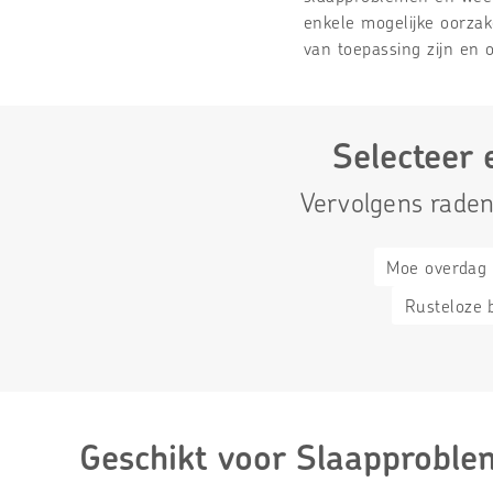
enkele mogelijke oorza
van toepassing zijn en
IgE-
Wilt u een
Selecteer 
bloedonderzoek
uitgebreid
op voedsel,
inzicht
Vervolgens raden
pollen,
krijgen in
mijten,
uw
Moe overdag
dierenhaar
darmflora?
en latex
Ontdek nu
Rusteloze
Meer
informatie
Geschikt voor
Slaapproble