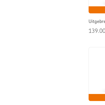
Oorzaken Maag-darmklachten
Voedselintolerantie 2x
DNA Metabolisme Test 2x
Uitgebre
Gezonde Huid
Alle tests
139.00