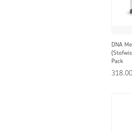
DNA Met
(Stofwis
Pack
318.00