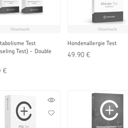
Uitverkocht
Uitverkocht
abolisme Test
Hondenallergie Test
seling Test) - Double
49.90 €
 €